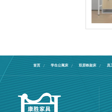
首页
学生公寓床
双层铁架床
员