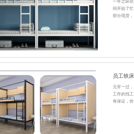
一年之际在
间开始了忙
部分现货，
员工铁
元宵一过，
工作的找工
有保证，价