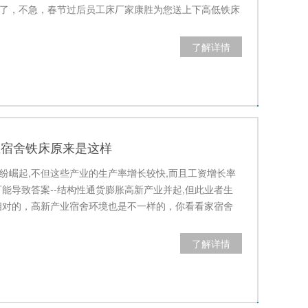
了，不急，春节过后员工床厂家康胜为您送上下高低铁床
不会让员…
了解详情
业宿舍铁床原来是这样
纷崛起,不但这些产业的生产率增长较快,而且工资增长率
可能导致答案--结构性通货膨胀高新产业并起,但此业者生
相对的，高新产业宿舍环境也是不一样的，你看看家宿舍
这样…
了解详情