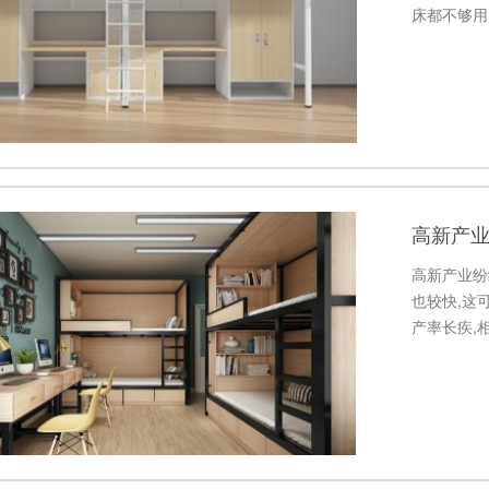
床都不够用
上门安装，
高新产
高新产业纷
也较快,这
产率长疾,
铁床原来是