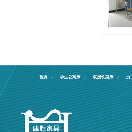
首页
学生公寓床
双层铁架床
员