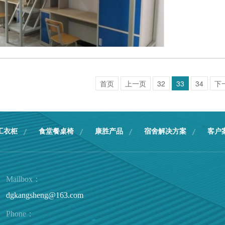
首页
上一页
32
33
34
下
工衣柜
食堂餐桌椅
康胜产品
宿舍解决方案
客户
Mailbox：
dgkangsheng@163.com
Phone：