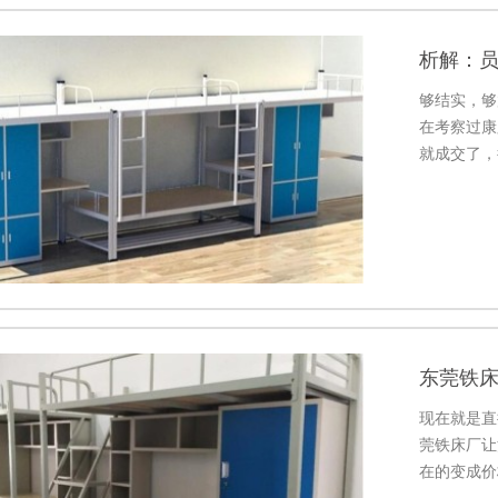
析解：
够结实，够
在考察过康
就成交了，
舍床重要的
东莞铁
现在就是直
莞铁床厂让
在的变成价