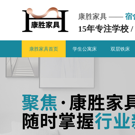
康胜家具 ——
宿
15年专注学校 
康胜家具首页
学生公寓床
双层铁床