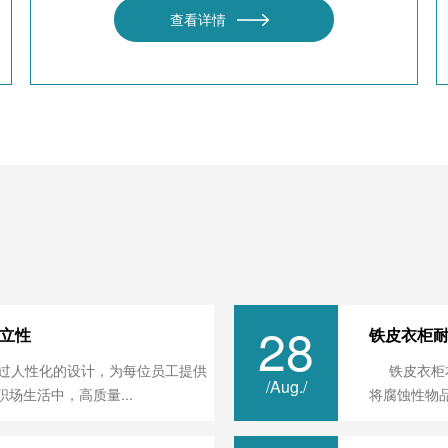
查看详情
28
立性
铁皮衣柜
过人性化的设计，为每位员工提供
铁皮衣柜本
/Aug./
场生活中，高质量...
将腐蚀性物品