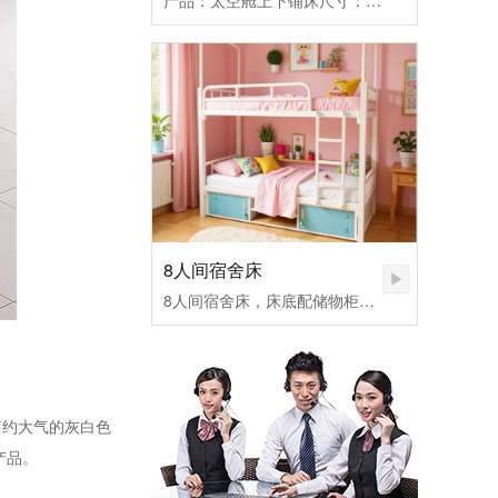
产品：太空舱上下铺床尺寸：5600*980*1700MM
8人间宿舍床
8人间宿舍床，床底配储物柜，配蚊帐架
简约大气的灰白色
产品。