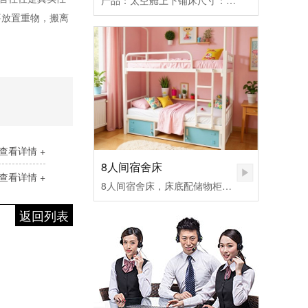
产品：太空舱上下铺床尺寸：5600*980*1700MM
要放置重物，搬离
查看详情 +
8人间宿舍床
查看详情 +
8人间宿舍床，床底配储物柜，配蚊帐架
返回列表