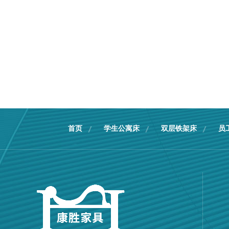
首页
学生公寓床
双层铁架床
员