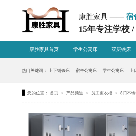
康胜家具 ——
宿
15年专注学校 
康胜家具首页
学生公寓床
双层铁床
热门关键词：
上下铺铁床
宿舍公寓床
学生公寓床
上
您的位置：
首页
产品频道
员工更衣柜
8门不
>
>
>