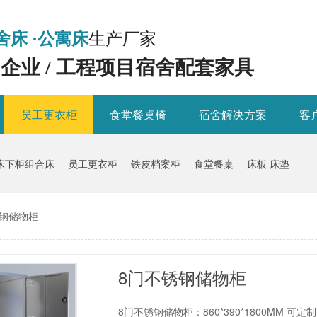
舍床 ·公寓床
生产厂家
/ 企业 / 工程项目宿舍配套家具
员工更衣柜
食堂餐桌椅
宿舍解决方案
客
床下柜组合床
员工更衣柜
铁皮档案柜
食堂餐桌
床板 床垫
锈钢储物柜
8门不锈钢储物柜
8门不锈钢储物柜：860*390*1800MM 可定