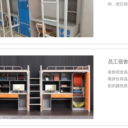
间，使它得
员工宿
装扮宿舍虽
寓床住得温
彩的颜色搭