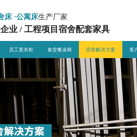
舍床 ·公寓床
生产厂家
/ 企业 / 工程项目宿舍配套家具
员工更衣柜
食堂餐桌椅
宿舍解决方案
客