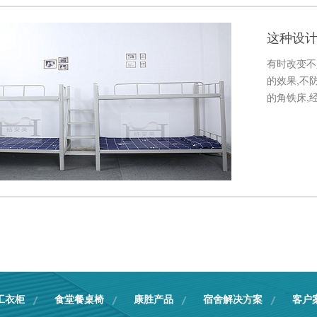
这种设
有时改变不
的效果,不
的角铁床,
工衣柜
食堂餐桌椅
康胜产品
宿舍解决方案
客户