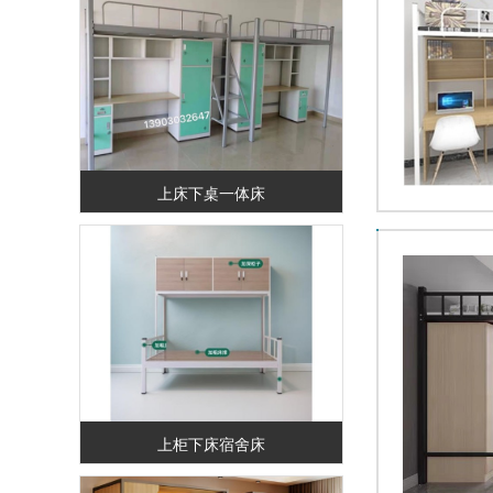
上床下桌一体床
上柜下床宿舍床