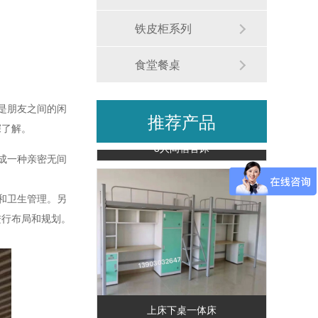
铁皮柜系列
食堂餐桌
是朋友之间的闲
推荐产品
深了解。
8人间宿舍床
成一种亲密无间
和卫生管理。另
进行布局和规划。
上床下桌一体床